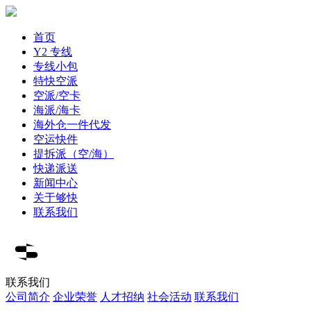
首页
Y2 专线
专线小包
特快空派
空派/空卡
海派/海卡
海外仓一件代发
空运快件
提拆派（空/海）
快递派送
新闻中心
关于够快
联系我们
联系我们
公司简介
企业荣誉
人才招纳
社会活动
联系我们