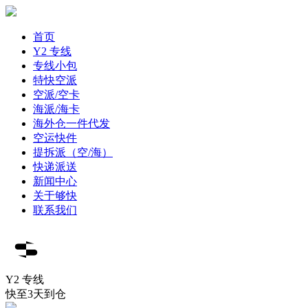
首页
Y2 专线
专线小包
特快空派
空派/空卡
海派/海卡
海外仓一件代发
空运快件
提拆派（空/海）
快递派送
新闻中心
关于够快
联系我们
Y2 专线
快至3天到仓