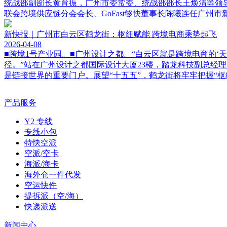
统战部副部长黄育振，广州市委常委、统战部部长王焕清等领导
联会跨境供应链分会会长、GoFast够快董事长陈曦连任广州
新快报｜广州市白云区鹤龙街：枢纽赋能 跨境电商乘势起飞
2026-04-08
■跨境1号产业园。■广州设计之都。“白云区就是跨境电商的
径。”站在广州设计之都国际设计大厦23楼，踏龙科技副总经
是链接世界的重要门户。展望“十五五”，鹤龙街将牢牢把握“枢
产品服务
Y2 专线
专线小包
特快空派
空派/空卡
海派/海卡
海外仓一件代发
空运快件
提拆派（空/海）
快递派送
新闻中心