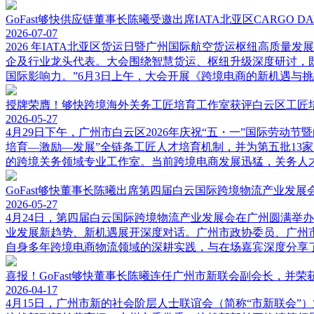
GoFast够快供应链董事长陈曦受邀出席IATA北亚区CARGO
2026-07-07
2026 年IATA北亚区货运日暨广州国际航空货运枢纽高质量发
企及行业龙头代表。大会围绕智慧货运、枢纽升级深度研讨，
国际影响力。”6月3日上午，大会开展《跨境电商的新机遇与挑战
授牌荣膺！够快跨境海外关务工匠培育工作室获评白云区工匠
2026-05-27
4月29日下午，广州市白云区2026年庆祝“五・一”国际劳
培育—激励—发展”全链条工匠人才培育机制，并为第五批13
的跨境关务领域专业工作室。当前跨境电商发展迅猛，关务人
GoFast够快董事长陈曦出席第四届白云国际跨境物流产业发展
2026-05-27
4月24日，第四届白云国际跨境物流产业发展会在广州圆满举
业发展新趋势、新机遇展开深度对话。广州市政协委员、广州
自身多年跨境电商物流领域的深耕实践，与在场嘉宾深度分享
喜报！GoFast够快董事长陈曦连任广州市新联会副会长，并
2026-04-17
4月15日，广州市新的社会阶层人士联谊会（简称“市新联会”）