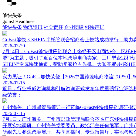
够快头条
gofast Headlines
够快头条
物流资讯
社会责任
企业团建
够快声屏
GoFast够快 × SHEIN半托管联合招商会上饶站成功举行，
2026-07-20
7月14日，GoFast够快供应链联合上饶经开区电商协会、忆托
源”为主题，吸引了近百位本地跨境电商卖家、工厂型企业和
SHEIN”专属快速通道，帮助卖家抢占先机。大咖齐聚共探SHE
实力见证！GoFast够快荣登【2026中国跨境电商物流TOP50】
2026-07-15
近日，行业权威咨询机构引航咨询正式发布年度重磅行业评选榜
级荣誉：
广州海关、广州邮管局领导一行莅临GoFast够快供应链调研指
2026-07-15
7月1日，广州海关、广州市邮政管理局联合莅临广东够快供应链
开展实地调研。广州海关党委委员、政治部主任何继军，广州市
研组先后参观跨境展厅、共享直播间、专业报告厅，实地考察