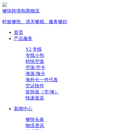
够快跨境电商物流
时效够快、清关够稳、服务够好
首页
产品服务
Y2 专线
专线小包
特快空派
空派/空卡
海派/海卡
海外仓一件代发
空运快件
提拆派（空/海）
快递派送
新闻中心
够快头条
物流资讯