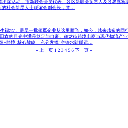
出席活动，市新联会会员代表、各区新联会负责人及各界嘉宾近
市新的社会阶层人士联谊会副会长，并…
‘天生福地’。最早一批领军企业从这里腾飞，如今，越来越多的
理田鑫的目光中满是笃定与自豪。鹤龙街跨境电商与现代物流产
纽+跨境”核心战略，充分发挥“空铁水陆联运…
«
上一页
1
2
3
4
5
6
下一页
»