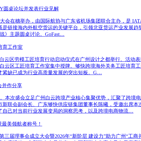
 DAY圆桌论坛并发表行业见解
展大会在穗举办，由国际航协与广东省机场集团联合主办，是 IAT
既是链接海内外航空货运的关键平台，引领北亚货运产业发展趋
》主题圆桌讨论。GoFast…
培育工作室
动节暨白云区劳模工匠培育行动启动仪式在广州设计之都举行。活
家白云区工匠培育工作室集中授牌。够快跨境海外关务工匠培育工
才紧缺已成为行业高质量发展的突出短板。G…
会并作分享
办。本次盛会立足广州白云跨境产业核心集聚优势，汇聚了跨境
市新联会副会长、广东够快供应链集团董事长陈曦，受邀出席本
了自己对当前行业发展变局的洞察思考，以及跨境电商物流…
荣获最美领航者称号！
第三届理事会成立大会暨2026年“新阶层 建设力”助力广州“