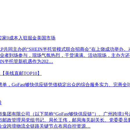
助力卖家0成本入驻掘金美国市场
ERP共同主办的“SHEIN半托管模式联合招商会”在上饶成功举办
创业者到场参与，现场气氛热烈，干货满满。活动现场，主办方还
IN半托管新机遇作为202…
&【美线直邮TOP10】
单，GoFast够快供应链凭借稳定出众的综合服务实力、完善
导
集团有限公司（以下简称“GoFast够快供应链”）、广州跨境
邮政管理局党组书记、局长王伟，邮局海关副关长、党委委员董志
企业跨境物流全链路关键节点布局自控资源…