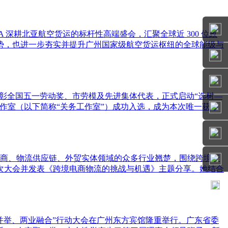
A 深耕北亚航空货运的标杆性高端盛会，汇聚全球近 300 位政
势，也进一步夯实并提升广州国家级航空货运枢纽的全球能级与
动表彰全国五一劳动奖、市劳模及先进集体代表，正式启动“选树—
作室（以下简称“关务工作室”）成功入选，成为本次唯一获评
电商、物流供应链、外贸实体领域的众多行业翘楚，围绕跨境产
次大会并发表《跨境电商物流的挑战与机遇》主题分享。她结合
工商并举、两业融合”行动大会在广州东方宾馆隆重举行。广东省委