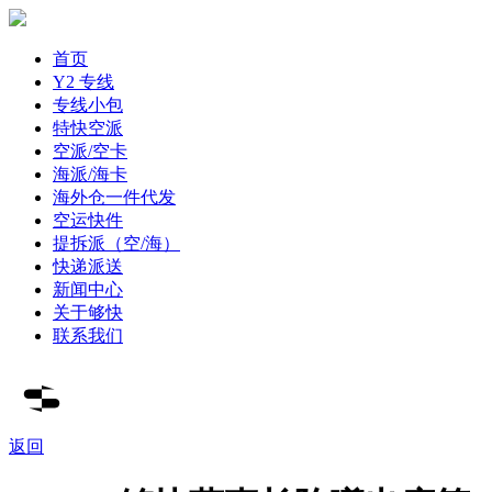
首页
Y2 专线
专线小包
特快空派
空派/空卡
海派/海卡
海外仓一件代发
空运快件
提拆派（空/海）
快递派送
新闻中心
关于够快
联系我们
返回