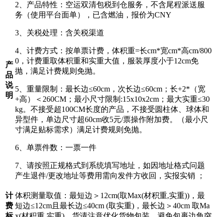
2、产品特性：空运双清包税到仓服务，不含尾程派送服
务（使用平台面单），已含燃油，报价为CNY
3、关税处理：含关税渠道
4、计费方式：按单票计费，体积重=长cm*宽cm*高cm/800
0，计费重取体积重和实重大值，服装厚度小于12cm免
产
抛，满足计费规则免抛。
品
说
5、重量限制：最长边≤60cm，次长边≤60cm；长+2*（宽
明
+高）＜260CM；最小尺寸限制:15x10x2cm；最大实重≤30
kg。不接受超100CM长度的产品，不接受圆柱体、球体和
异型件，单边尺寸超60cm收5元/票操作附加费。（最小尺
寸满足贴标需求）满足计费规则免抛。
6、单票件数：一票一件
7、请按照正规格式到系统填写地址，如因地址格式问题
产生退件/更改地址等费用需向发件方收回，实报实销 ；
计
体积测量取值：最短边＞12cm(取Max(材积重,实重))，最
费
短边≤12cm且最长边≤40cm (取实重)，最长边＞40cm 取Ma
标
x(材积重,实重)。货请注意优化货物包装，避免包裹边角突