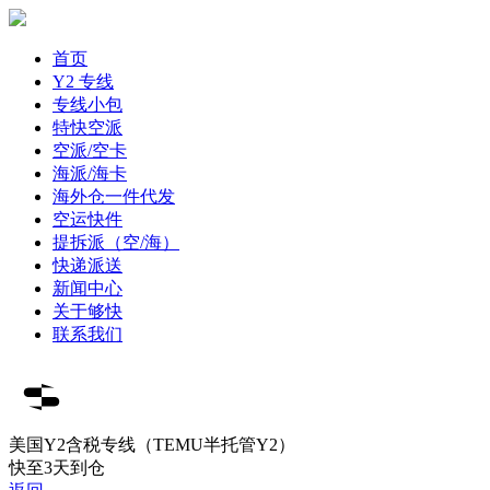
首页
Y2 专线
专线小包
特快空派
空派/空卡
海派/海卡
海外仓一件代发
空运快件
提拆派（空/海）
快递派送
新闻中心
关于够快
联系我们
美国Y2含税专线（TEMU半托管Y2）
快至3天到仓