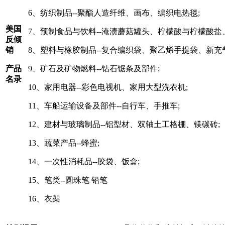
6、纺织制品--聚酯人造纤维、画布、编织电热毯;
美国
7、预制食品与饮料--淹渍蘑菇罐头、柠檬酸与柠檬酸盐
反倾
销
8、塑料与橡胶制品--复合编织袋、聚乙烯手提袋、新充
产品
9、矿石及矿物燃料--钻石锯条及部件;
名录
10、家用电器--彩色电视机、家用大型洗衣机;
11、车船运输设备及部件--自行车、手推车;
12、建材与玻璃制品--铝型材、双轴土工格棚、镁碳砖;
13、蔬菜产品--蜂蜜;
14、一次性消耗品--胶袋、饭盒;
15、笔类--圆珠笔 铅笔
16、衣架