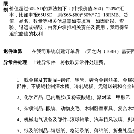
限
价值超过60USD的算法如下：(申报价值-$60）*50%*汇
制
率，比如申报65USD，则($65-$60)*50%*7.2=18RMB。货
值、品名、数量等相关信息需如实填写，如因延误、查
验、退运或销毁，由客户承担相关责任及费用，我司保留
追究赔偿的权利
退件重派
在我司系统创建订单后，7天之内（168H）需
异常件处理
上述异常件，将收取异常件处理费。
1、贱金属及其制品--钢钉、钢管、碳合金钢丝条、金
部件、不锈钢拉制深水槽、冷轧钢板、无缝碳钢和合金钢
2、化学产品--已内酰胺(又称碳酸锂)、聚对苯二甲酸
3、杂项制品--眼镜、动物皮毛、木制卧室家具、复合
4、机械电气设备及部件--滚球轴承、汽车挡风玻璃、刹
5、纸及纸制品--铜版纸、格记录纸、薄绵纸、折叠礼品