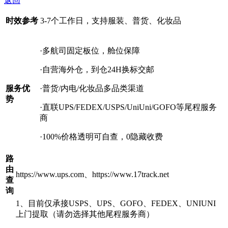
返回
时效参考
3-7个工作日，支持服装、普货、化妆品
·多航司固定板位，舱位保障
·自营海外仓，到仓24H换标交邮
服务优
·普货/内电/化妆品多品类渠道
势
·直联UPS/FEDEX/USPS/UniUni/GOFO等尾程服务
商
·100%价格透明可自查，0隐藏收费
路
由
https://www.ups.com、https://www.17track.net
查
询
1、目前仅承接USPS、UPS、GOFO、FEDEX、UNIUNI
上门提取（请勿选择其他尾程服务商）