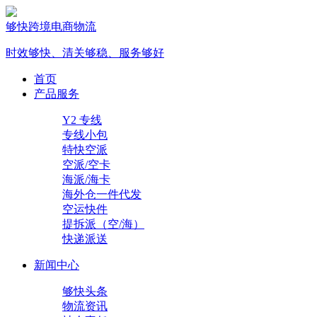
够快跨境电商物流
时效够快、清关够稳、服务够好
首页
产品服务
Y2 专线
专线小包
特快空派
空派/空卡
海派/海卡
海外仓一件代发
空运快件
提拆派（空/海）
快递派送
新闻中心
够快头条
物流资讯